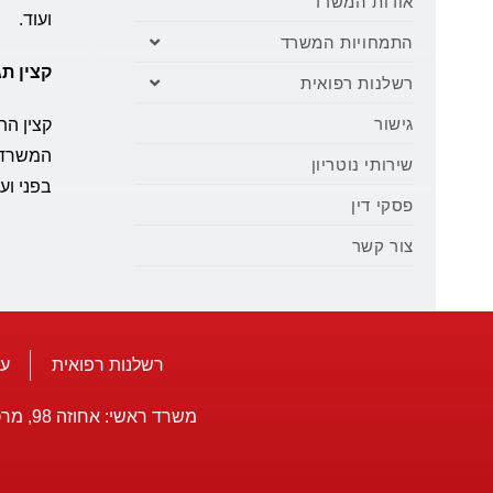
אודות המשרד
ועוד.
התמחויות המשרד
קצין תג
רשלנות רפואית
גישור
קצין הת
המשרד מ
שירותי נוטריון
בפני וע
פסקי דין
צור קשר
רשלנות רפואית
עו
משרד ראשי: אחוזה 98, מרכז אלרם, רעננה 4345003 טל': 7486193 - 09, פקס: 7414772 - 09 אילת טלפקס: 6341088 - 08