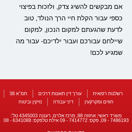
אם מבקשים להשיג צדק, ולזכות בפיצוי
כספי עבור הקלת חיי הרך הנולד, טוב
לדעת שהגעתם למקום הנכון, למקום
שיילחם עבורכם ועבור ילדיכם- עבור מה
שמגיע לכם!
רשלנות רפואית
עורך דין תאונות דרכים
תמ"א 38
חוזים ומקרקעין
דיני עבודה
נזיקין וביטוח
משרד ראשי: אחוזה 98, מרכז אלרם, רעננה 4345003 טל':
7486193 - 09, פקס: 7414772 - 09 אילת טלפקס: 6341088 - 08